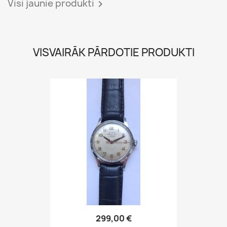
299,00 €
Visi visvairāk pārdotie produkti

Saņemt mūsu jaunākās ziņas un īpašos
piedāvājumus
Jūs varat atrakstīties jebkurā laikā. Kontaktinformācija ir atrodama lapā.