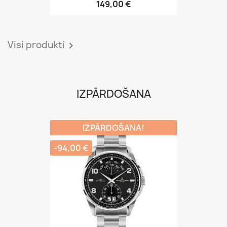
Jacques Lemans Geneve...
399,00 €
493,00 €
Visi izpārdošanas produkti

JAUNI PRODUKTI