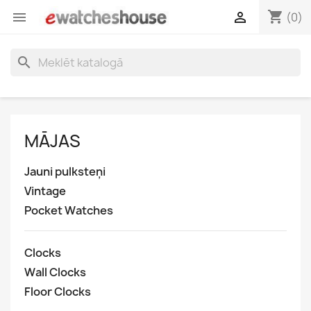
shopping_cart


(0)
search
MĀJAS
Jauni pulksteņi
Vintage
Pocket Watches
Clocks
Wall Clocks
Floor Clocks