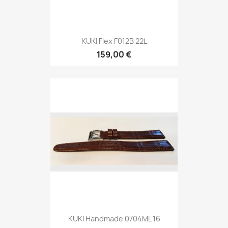
KUKI Handmade 0704ML 16
149,00 €
Visi produkti

IZPĀRDOŠANA
IZPĀRDOŠANA!
-94,00 €