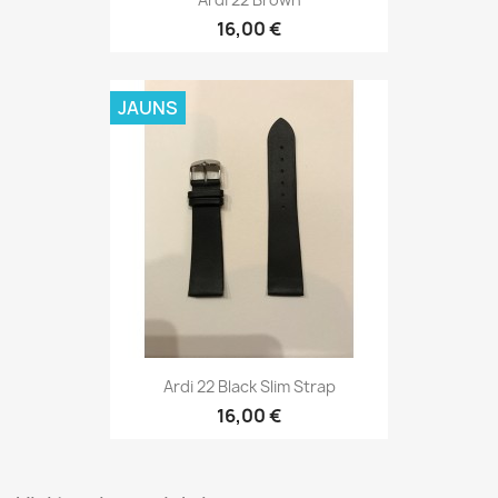
Ardi 22 Black Slim Strap
16,00 €
Visi jaunie produkti

VISVAIRĀK PĀRDOTIE PRODUKTI