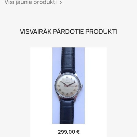
299,00 €
Visi visvairāk pārdotie produkti

Saņemt mūsu jaunākās ziņas un īpašos
piedāvājumus
Jūs varat atrakstīties jebkurā laikā. Kontaktinformācija ir atrodama lapā.