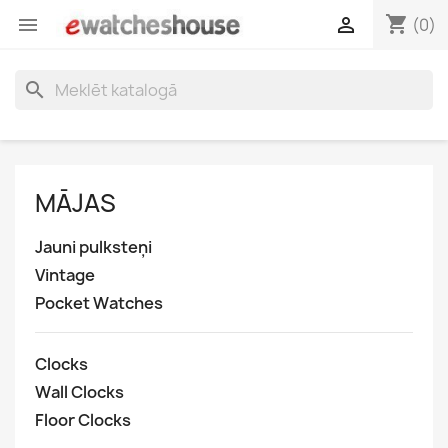
shopping_cart


(0)
search
MĀJAS
Jauni pulksteņi
Vintage
Pocket Watches
Clocks
Wall Clocks
Floor Clocks