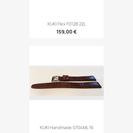
KUKI Handmade 0704ML 16
149,00 €
Visi produkti

IZPĀRDOŠANA
IZPĀRDOŠANA!
-94,00 €