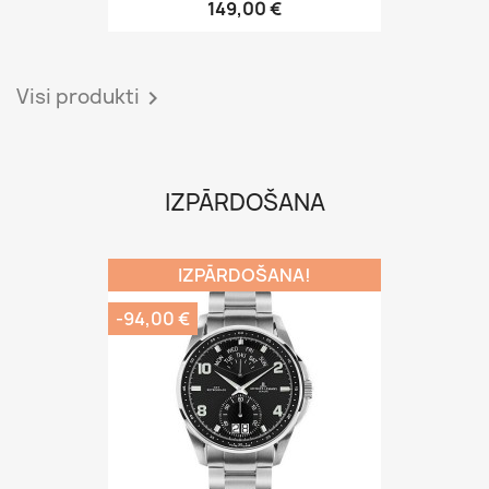
Jacques Lemans Geneve...
399,00 €
493,00 €
Visi izpārdošanas produkti

JAUNI PRODUKTI