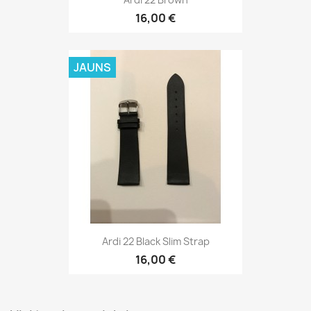
Ardi 22 Black Slim Strap
16,00 €
Visi jaunie produkti

VISVAIRĀK PĀRDOTIE PRODUKTI