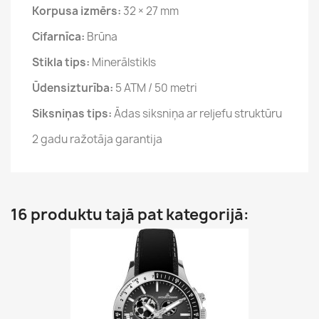
Korpusa izmērs:
32 × 27 mm
Cifarnīca:
Brūna
Stikla tips:
Minerālstikls
Ūdensizturība:
5 ATM / 50 metri
Siksniņas tips:
Ādas siksniņa ar reljefu struktūru
2 gadu ražotāja garantija
16 produktu tajā pat kategorijā: