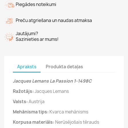
Piegādes noteikumi
Preču atgriešana un naudas atmaksa
Jautājumi?
Sazinieties ar mums!
Apraksts
Produkta detaļas
Jacques Lemans La Passion 1-1498C
Ražotājs:
Jacques Lemans
Valsts:
Austrija
Mehānisma tips:
Kvarca mehānisms
Korpusa materiāls:
Nerūsējošais tērauds