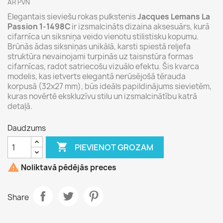
AR PVN
Elegantais sieviešu rokas pulkstenis
Jacques Lemans La
Passion 1-1498C
ir izsmalcināts dizaina aksesuārs, kurā
cifarnīca un siksniņa veido vienotu stilistisku kopumu.
Brūnās ādas siksniņas unikālā, karsti spiestā reljefa
struktūra nevainojami turpinās uz taisnstūra formas
cifarnīcas, radot satriecošu vizuālo efektu. Šis kvarca
modelis, kas ietverts elegantā nerūsējošā tērauda
korpusā (32x27 mm), būs ideāls papildinājums sievietēm,
kuras novērtē ekskluzīvu stilu un izsmalcinātību katrā
detaļā.
Daudzums

PIEVIENOT GROZAM

Noliktavā pēdējās preces
Share