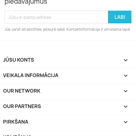
piedāvājumus
Jūs varat atrakstīties jebkurā laikā. Kontaktinformācija ir atrodama lapā.
JŪSU KONTS

VEIKALA INFORMĀCIJA
keyboard_arrow_down
OUR NETWORK
keyboard_arrow_down
OUR PARTNERS
keyboard_arrow_down
PIRKŠANA
