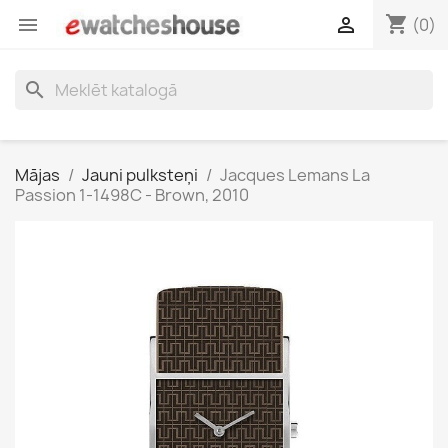
shopping_cart


(0)
search
Mājas
Jauni pulksteņi
Jacques Lemans La
Passion 1-1498C - Brown, 2010