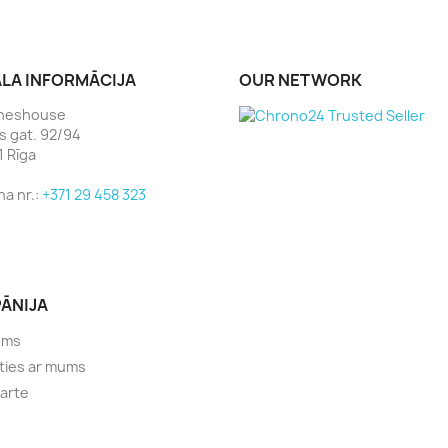
ALA INFORMĀCIJA
OUR NETWORK
heshouse
as gat. 92/94
1 Rīga
na nr.:
+371 29 458 323
ĀNIJA
ums
ties ar mums
karte