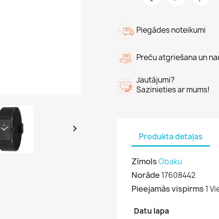
Piegādes noteikumi
Preču atgriešana un n
Jautājumi?
Sazinieties ar mums!

Produkta detaļas
Zīmols
Obaku
Norāde
17608442
Pieejamās vispirms
1 Vi
Datu lapa