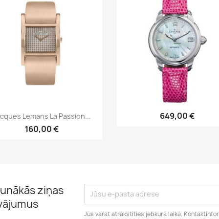
Īss ieskats
Īss ieskats


649,00 €
cques Lemans La Passion...
160,00 €
unākās ziņas
āvājumus
Jūs varat atrakstīties jebkurā laikā. Kontaktinfo