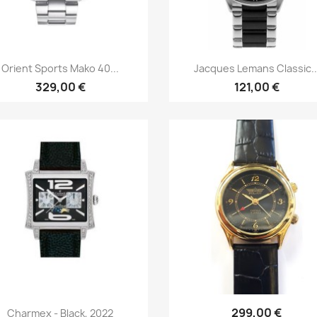
Īss ieskats
Īss ieskats


Orient Sports Mako 40...
Jacques Lemans Classic..
329,00 €
121,00 €
Īss ieskats
Īss ieskats


299,00 €
Charmex - Black, 2022