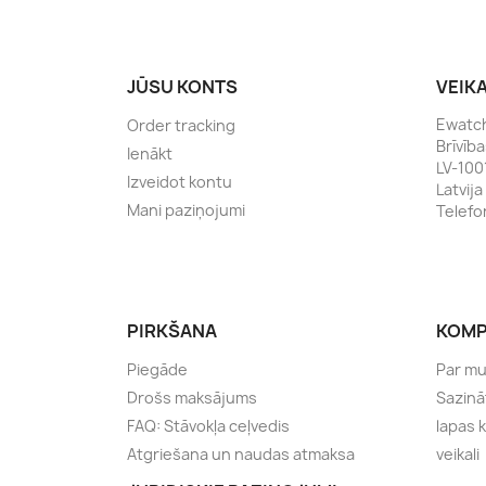
JŪSU KONTS
VEIK
Ewatc
Order tracking
Brīvīb
Ienākt
LV-100
Izveidot kontu
Latvija
Mani paziņojumi
Telefo
PIRKŠANA
KOMP
Piegāde
Par m
Drošs maksājums
Sazinā
FAQ: Stāvokļa ceļvedis
lapas 
Atgriešana un naudas atmaksa
veikali