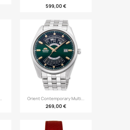
599,00 €
Īss ieskats

.
Orient Contemporary Multi...
269,00 €