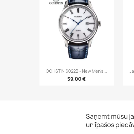
Īss ieskats

OCHSTIN 6022B - New Men's...
Ja
59,00 €
Saņemt mūsu ja
un īpašos pied