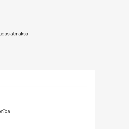
audas atmaksa
enība