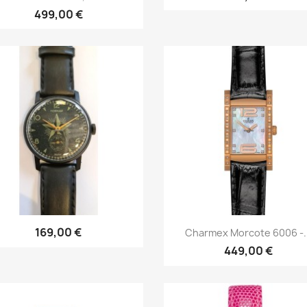
499,00 €
Īss ieskats
Īss ieskats


169,00 €
Charmex Morcote 6006 -..
449,00 €