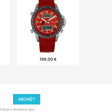
Īss ieskats

199,00 €
rmācija ir atrodama lapā.