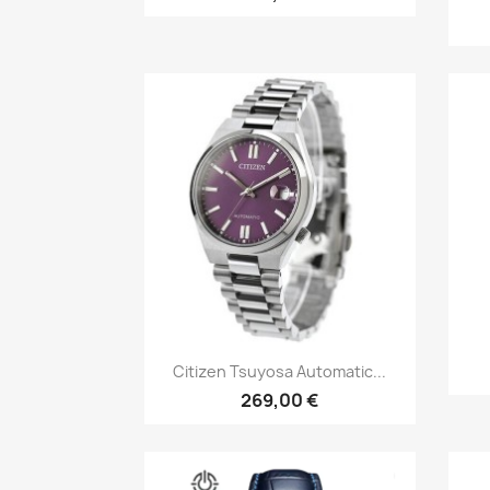
Īss ieskats

Citizen Tsuyosa Automatic...
269,00 €