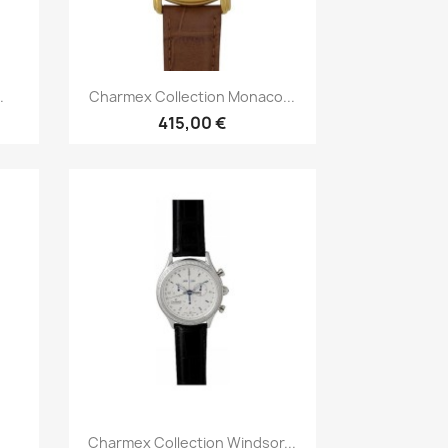
Īss ieskats

.
Charmex Collection Monaco...
415,00 €
Īss ieskats

Charmex Collection Windsor...