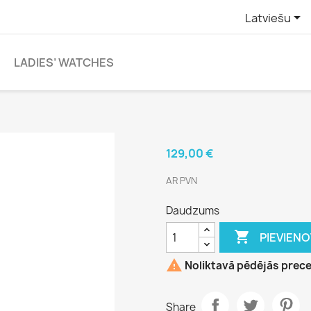

Latviešu
LADIES’ WATCHES
129,00 €
AR PVN
Daudzums

PIEVIEN

Noliktavā pēdējās prec
Share