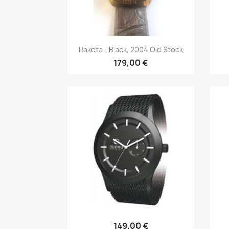
Īss ieskats

Raketa - Black, 2004 Old Stock
179,00 €
Īss ieskats

149,00 €