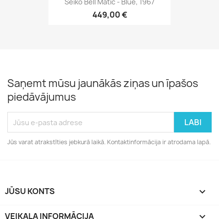
Seiko Bell Matic - Blue, 1967
449,00 €
Saņemt mūsu jaunākās ziņas un īpašos
piedāvājumus
Jūs varat atrakstīties jebkurā laikā. Kontaktinformācija ir atrodama lapā.
JŪSU KONTS

VEIKALA INFORMĀCIJA
keyboard_arrow_down