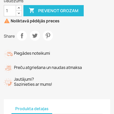
Daudzums

PIEVIENOT GROZAM

Noliktavā pēdējās preces
Share
Piegādes noteikumi
Preču atgriešana un naudas atmaksa
Jautājumi?
Sazinieties ar mums!
Produkta detaļas