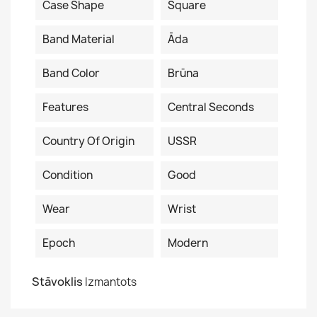
Case Shape
Square
Band Material
Āda
Band Color
Brūna
Features
Central Seconds
Country Of Origin
USSR
Condition
Good
Wear
Wrist
Epoch
Modern
Stāvoklis
Izmantots