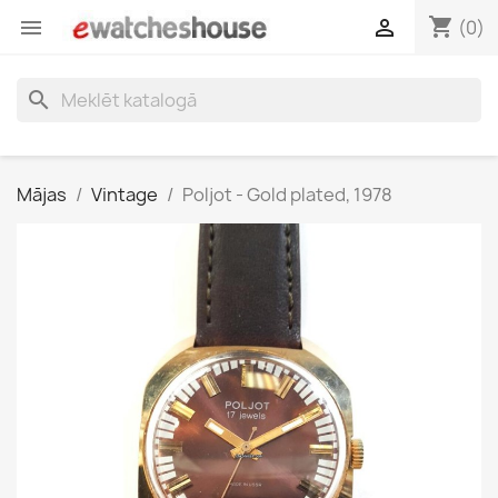
shopping_cart


(0)
search
Mājas
Vintage
Poljot - Gold plated, 1978