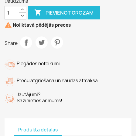
Daudzums

PIEVIENOT GROZAM

Noliktavā pēdējās preces
Share
Piegādes noteikumi
Preču atgriešana un naudas atmaksa
Jautājumi?
Sazinieties ar mums!
Produkta detaļas