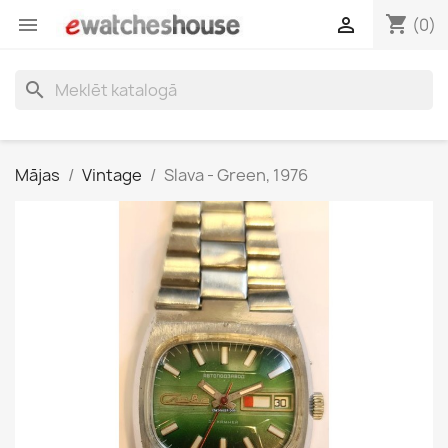
shopping_cart


(0)
search
Mājas
Vintage
Slava - Green, 1976