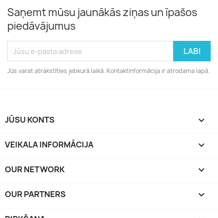
Saņemt mūsu jaunākās ziņas un īpašos
piedāvājumus
Jūs varat atrakstīties jebkurā laikā. Kontaktinformācija ir atrodama lapā.
JŪSU KONTS

VEIKALA INFORMĀCIJA
keyboard_arrow_down
OUR NETWORK
keyboard_arrow_down
OUR PARTNERS
keyboard_arrow_down