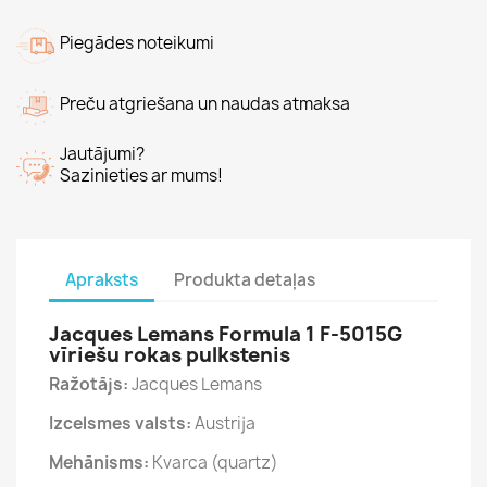
Piegādes noteikumi
Preču atgriešana un naudas atmaksa
Jautājumi?
Sazinieties ar mums!
Apraksts
Produkta detaļas
Jacques Lemans Formula 1 F-5015G
vīriešu rokas pulkstenis
Ražotājs:
Jacques Lemans
Izcelsmes valsts:
Austrija
Mehānisms:
Kvarca (quartz)