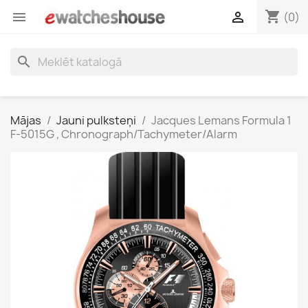
shopping_cart


(0)
search
Mājas
Jauni pulksteņi
Jacques Lemans Formula 1
F-5015G , Chronograph/Tachymeter/Alarm