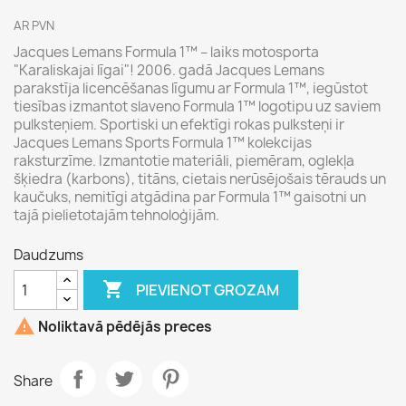
AR PVN
Jacques Lemans Formula 1™ – laiks motosporta
"Karaliskajai līgai"! 2006. gadā Jacques Lemans
parakstīja licencēšanas līgumu ar Formula 1™, iegūstot
tiesības izmantot slaveno Formula 1™ logotipu uz saviem
pulksteņiem. Sportiski un efektīgi rokas pulksteņi ir
Jacques Lemans Sports Formula 1™ kolekcijas
raksturzīme. Izmantotie materiāli, piemēram, oglekļa
šķiedra (karbons), titāns, cietais nerūsējošais tērauds un
kaučuks, nemitīgi atgādina par Formula 1™ gaisotni un
tajā pielietotajām tehnoloģijām.
Daudzums

PIEVIENOT GROZAM

Noliktavā pēdējās preces
Share