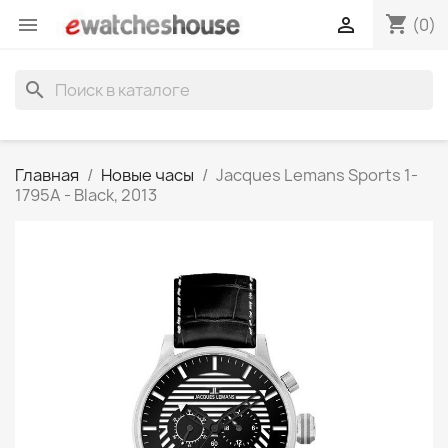
shopping_cart


(0)
search
Главная
Новые часы
Jacques Lemans Sports 1-
1795A - Black, 2013