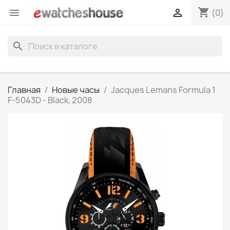
shopping_cart


(0)
search
Главная
Новые часы
Jacques Lemans Formula 1
F-5043D - Black, 2008