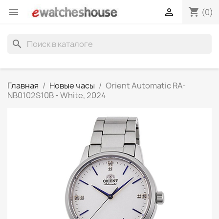
shopping_cart


(0)
search
Главная
Новые часы
Orient Automatic RA-
NB0102S10B - White, 2024