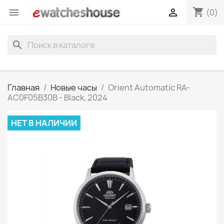
shopping_cart


(0)
search
Главная
Новые часы
Orient Automatic RA-
AC0F05B30B - Black, 2024
НЕТ В НАЛИЧИИ