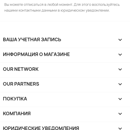
Вы можете отписаться в любой момент. Для этого воспользуйтесь
нашими контактными данными в юридическом уведомлении.
ВАША УЧЕТНАЯ ЗАПИСЬ

ИНФОРМАЦИЯ О МАГАЗИНЕ
keyboard_arrow_down
OUR NETWORK
keyboard_arrow_down
OUR PARTNERS
keyboard_arrow_down
ПОКУПКА

КОМПАНИЯ

ЮРИДИЧЕСКИЕ УВЕДОМЛЕНИЯ
