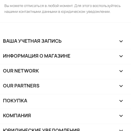
Вы можете отписаться в любой момент. Для этого воспользуйтесь
нашими контактными данными в юридическом уведомлении.
ВАША УЧЕТНАЯ ЗАПИСЬ

ИНФОРМАЦИЯ О МАГАЗИНЕ
keyboard_arrow_down
OUR NETWORK
keyboard_arrow_down
OUR PARTNERS
keyboard_arrow_down
ПОКУПКА

КОМПАНИЯ

ЮРИДИЧЕСКИЕ УВЕДОМЛЕНИЯ
