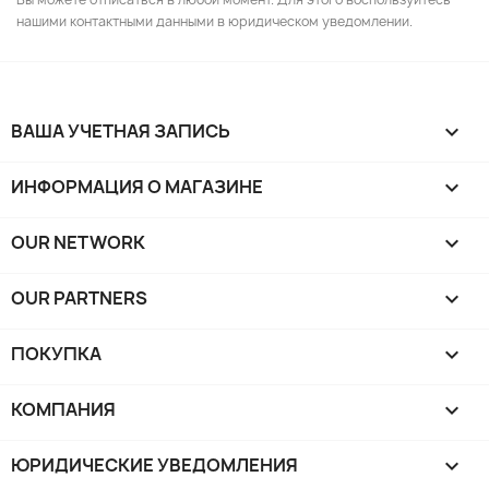
нашими контактными данными в юридическом уведомлении.
ВАША УЧЕТНАЯ ЗАПИСЬ

ИНФОРМАЦИЯ О МАГАЗИНЕ
keyboard_arrow_down
OUR NETWORK
keyboard_arrow_down
OUR PARTNERS
keyboard_arrow_down
ПОКУПКА

КОМПАНИЯ

ЮРИДИЧЕСКИЕ УВЕДОМЛЕНИЯ
