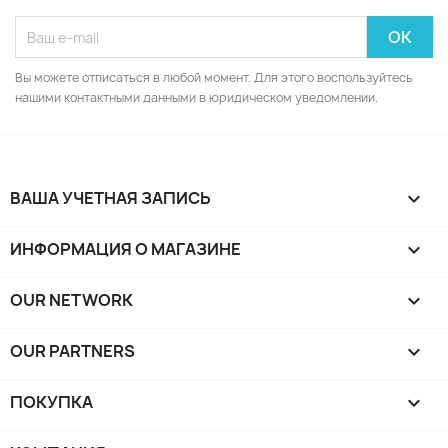
Вы можете отписаться в любой момент. Для этого воспользуйтесь
нашими контактными данными в юридическом уведомлении.
ВАША УЧЕТНАЯ ЗАПИСЬ

ИНФОРМАЦИЯ О МАГАЗИНЕ
keyboard_arrow_down
OUR NETWORK
keyboard_arrow_down
OUR PARTNERS
keyboard_arrow_down
ПОКУПКА
