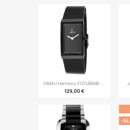
Быстрый просмотр

OBAKU Harmony V127LBBMB -...
J
129,00 €
-94