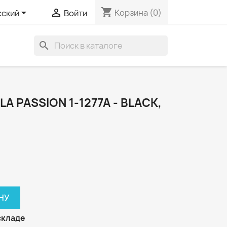
shopping_cart


Корзина
(0)
сский
Войти
search
A PASSION 1-1277A - BLACK,
НУ
складе