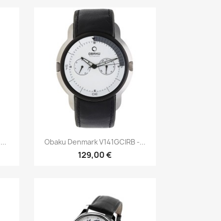
р
Быстрый просмотр

..
Obaku Denmark V141GCIRB -...
129,00 €