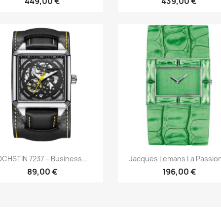
449,00 €
439,00 €
Быстрый просмотр
Быстрый просмот


CHSTIN 7237 – Business...
Jacques Lemans La Passion
89,00 €
196,00 €