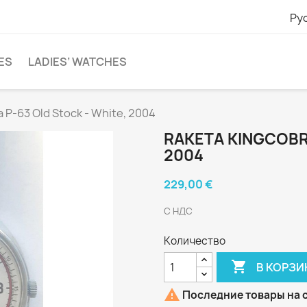
Ру
ES
LADIES’ WATCHES
 P-63 Old Stock - White, 2004
RAKETA KINGCOBRA
2004
229,00 €
С НДС
Количество

В КОРЗИ

Последние товары на 