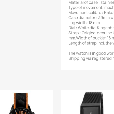
Material of case : stainle
Type of movement: mech
Movement calibre : Rake
Case diameter : 39mm w
Lug width: 18 mm
Dial : White dial Kingcob
Strap : Original genuine 
mm.Width of buckle: 16 
Length of strap incl. the
The watch is in good wor
Shipping via registered m