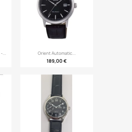
р
Быстрый просмотр

...
Orient Automatic...
189,00 €