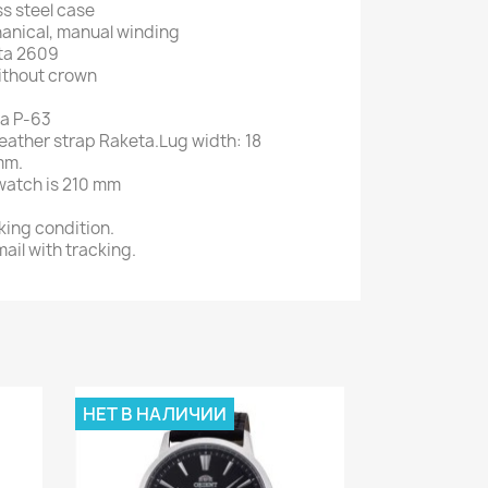
ss steel case
anical, manual winding
ta 2609
ithout crown
ra P-63
leather strap Raketa.Lug width: 18
mm.
 watch is 210 mm
king condition.
ail with tracking.
НЕТ В НАЛИЧИИ