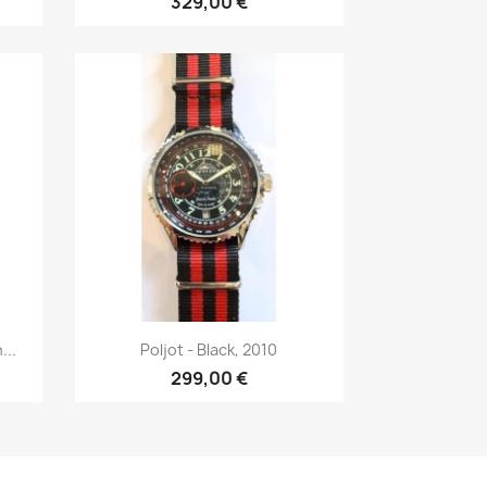
329,00 €
р
Быстрый просмотр

...
Poljot - Black, 2010
299,00 €