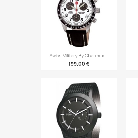
Быстрый просмотр

Swiss Military By Charmex...
199,00 €