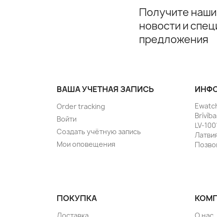
Получите наши
новости и спе
предложения
ВАША УЧЕТНАЯ ЗАПИСЬ
ИНФО
Ewatc
Order tracking
Brīvīb
Войти
LV-100
Создать учётную запись
Латви
Мои оповещения
Позво
ПОКУПКА
КОМ
Доставка
О нас