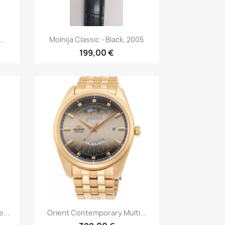
р
Быстрый просмотр

..
Molnija Classic - Black, 2005
199,00 €
р
Быстрый просмотр

...
Orient Contemporary Multi...