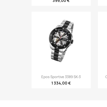
399,00 €
Быстрый просмотр

Epos Sportive 3389 SK-3
O
1 334,00 €