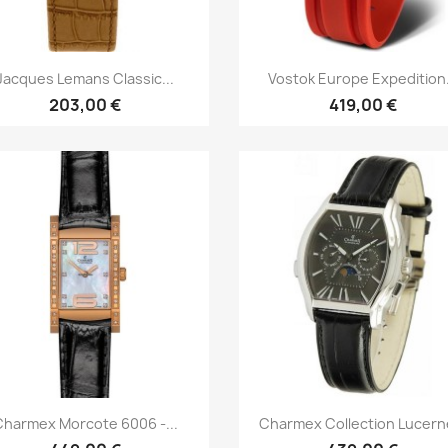
Быстрый просмотр
Быстрый просмот


Jacques Lemans Classic...
Vostok Europe Expedition.
203,00 €
419,00 €
Быстрый просмотр
Быстрый просмот


Charmex Morcote 6006 -...
Charmex Collection Lucerne