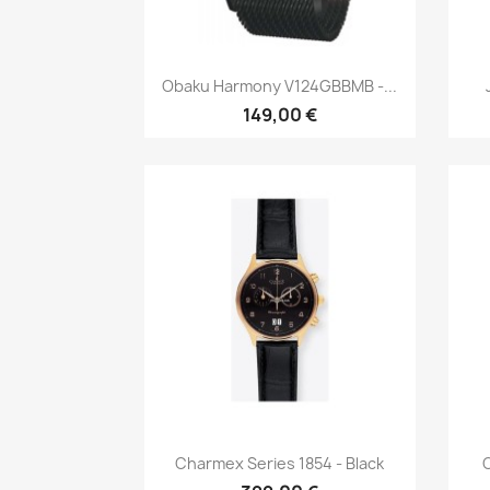
Быстрый просмотр

Obaku Harmony V124GBBMB -...
149,00 €
Быстрый просмотр

Charmex Series 1854 - Black