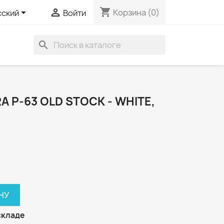
shopping_cart


Корзина
(0)
сский
Войти
search
 P-63 OLD STOCK - WHITE,
НУ
складе