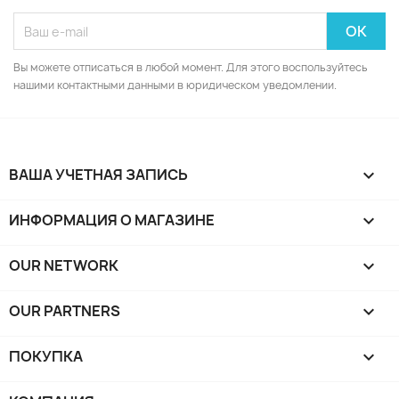
Вы можете отписаться в любой момент. Для этого воспользуйтесь
нашими контактными данными в юридическом уведомлении.
ВАША УЧЕТНАЯ ЗАПИСЬ

ИНФОРМАЦИЯ О МАГАЗИНЕ
keyboard_arrow_down
OUR NETWORK
keyboard_arrow_down
OUR PARTNERS
keyboard_arrow_down
ПОКУПКА
