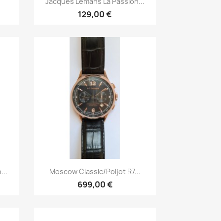
Jacques Lemans La Passion...
129,00 €
р
Быстрый просмотр

...
Moscow Classic/Poljot R7...
699,00 €