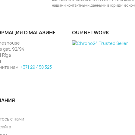
нашими контактными данными в юридическом
РМАЦИЯ О МАГАЗИНЕ
OUR NETWORK
heshouse
as gat. 92/94
1 Rīga
я
ните нам:
+371 29 458 323
ПАНИЯ
тесь с нами
сайта
ины