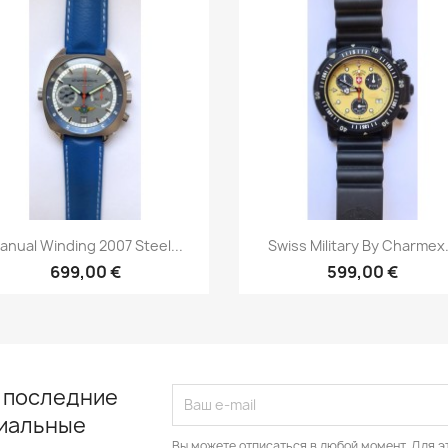
Быстрый просмотр
Быстрый просмот


anual Winding 2007 Steel...
Swiss Military By Charmex.
699,00 €
599,00 €
 последние
циальные
Вы можете отписаться в любой момент. Для э