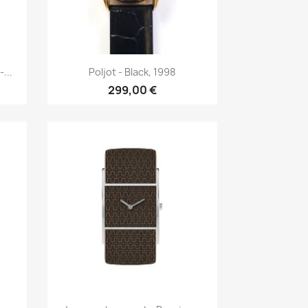
р
Быстрый просмотр

...
Poljot - Black, 1998
299,00 €
р
Быстрый просмотр
