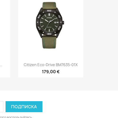
р
Быстрый просмотр

..
Citizen Eco-Drive BM7635-01X
179,00 €
того воспользуйтесь