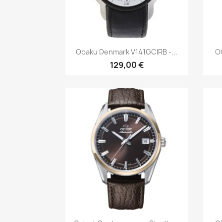
Быстрый просмотр

Obaku Denmark V141GCIRB -...
OC
129,00 €
Быстрый просмотр
