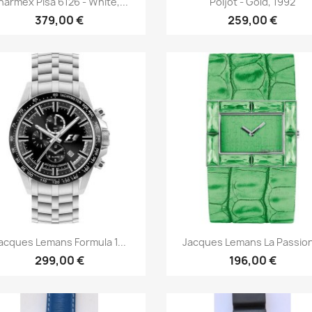
armex Pisa 6126 - White,...
Poljot - Gold, 1992
379,00 €
259,00 €
Быстрый просмотр
Быстрый просмот


acques Lemans Formula 1...
Jacques Lemans La Passion
299,00 €
196,00 €