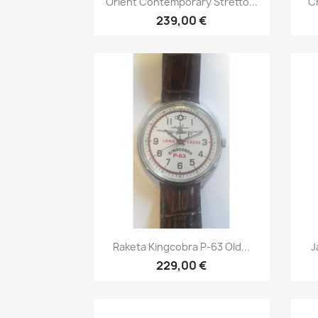
Orient Contemporary Stretto...
Ch
239,00 €
Быстрый просмотр

Raketa Kingcobra P-63 Old...
J
229,00 €