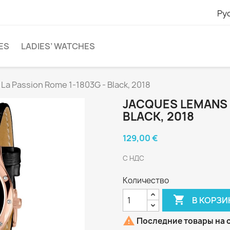
Ру
ES
LADIES’ WATCHES
La Passion Rome 1-1803G - Black, 2018
JACQUES LEMANS L
BLACK, 2018
129,00 €
С НДС
Количество

В КОРЗИ

Последние товары на 