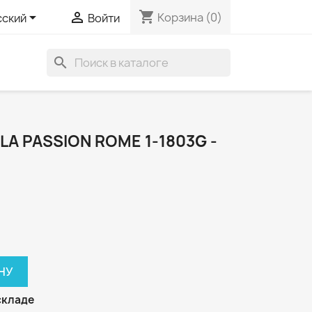
shopping_cart


Корзина
(0)
сский
Войти
search
A PASSION ROME 1-1803G -
НУ
складе