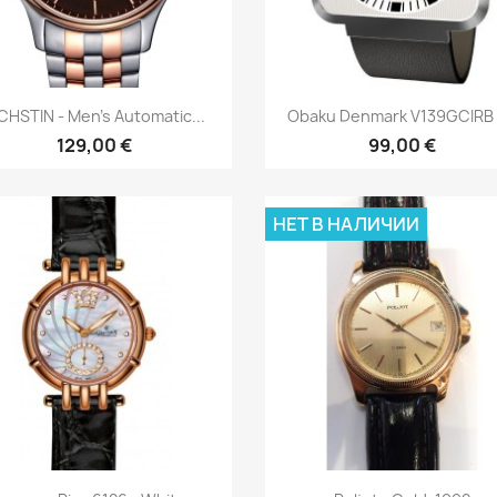
Быстрый просмотр
Быстрый просмот


HSTIN - Men's Automatic...
Obaku Denmark V139GCIRB -
129,00 €
99,00 €
НЕТ В НАЛИЧИИ
Быстрый просмотр
Быстрый просмот

