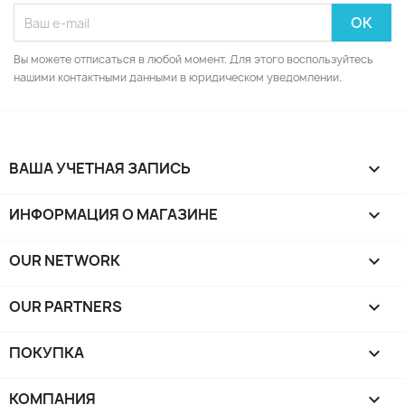
Вы можете отписаться в любой момент. Для этого воспользуйтесь
нашими контактными данными в юридическом уведомлении.
ВАША УЧЕТНАЯ ЗАПИСЬ

ИНФОРМАЦИЯ О МАГАЗИНЕ
keyboard_arrow_down
OUR NETWORK
keyboard_arrow_down
OUR PARTNERS
keyboard_arrow_down
ПОКУПКА

КОМПАНИЯ
