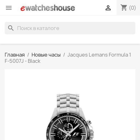
shopping_cart


(0)
search
Главная
Новые часы
Jacques Lemans Formula 1
F-5007J - Black