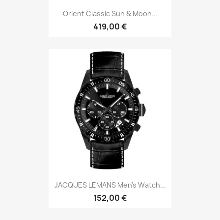
Orient Classic Sun & Moon...
419,00 €
JACQUES LEMANS Men's Watch...
152,00 €